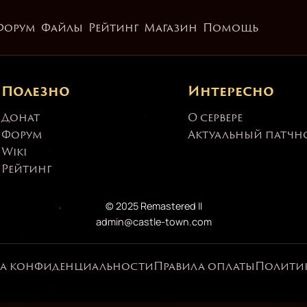
rules_title»]
Форум
Файлы
Рейтинг
Магазин
Помощь
Полезно
Интересно
Донат
О сервере
Форум
Актуальный патчн
Wiki
Рейтинг
© 2025 Remastered II
admin@castle-town.com
а конфиденциальности
Правила оплаты
Политик