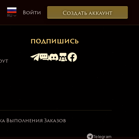
Войти
Создать аккаунт
RU
ПОДПИШИСЬ
оут
а Выполнения Заказов
Telegram