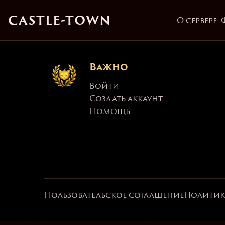
[Not phrase «game_
CASTLE-TOWN
О сервере
Важно
Войти
Создать аккаунт
Помощь
Пользовательское соглашение
Политик