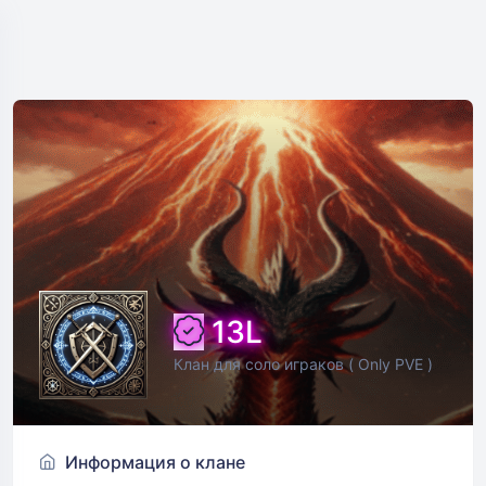
13L
Клан для соло играков ( Only PVE )
Информация о клане