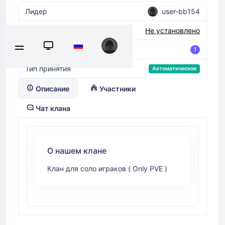
Лидер
user-bb154
Название клана в игре
Не установлено
Участников
1
Тип принятия
Автоматическое
Описание
Участники
Чат клана
О нашем клане
Клан для соло играков ( Only PVE )