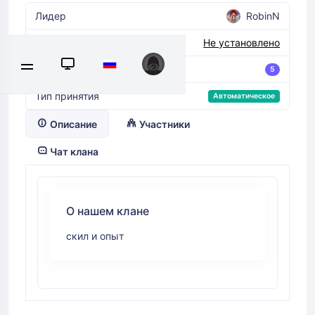
Лидер
RobinN
Название клана в игре
Не установлено
Участников
5
Тип принятия
Автоматическое
Описание
Участники
Чат клана
О нашем клане
скил и опыт