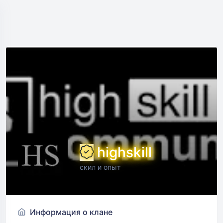
highskill
скил и опыт
Информация о клане