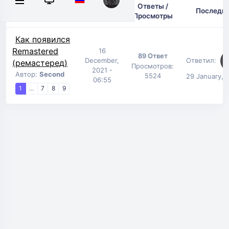
Дата
Ответы /
Заголовок
Последн
создания
Просмотры
Как появился
Remastered
16
89 Ответ
December,
Ответил:
(ремастеред)
Просмотров:
2021 -
Автор:
Second
5524
29 January, 
06:55
1
...
7
8
9