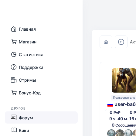
Главная
Магазин
Ак
Статистика
Поддержка
Стримы
Бонус-Код
Пользователь
user-ba6
ДРУГОЕ
0
0
PvP
Форум
9 ч. 40 м. 16 
0
Сообщени
Вики