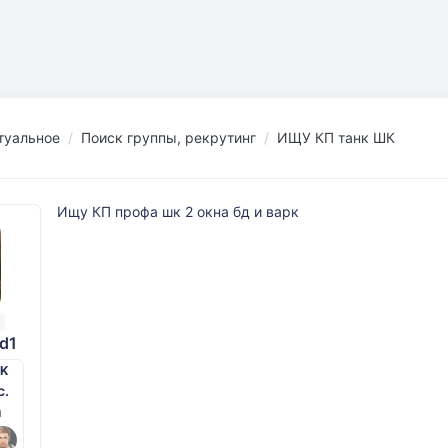
туальное
Поиск группы, рекрутинг
ИЩУ КП танк ШК
Ищу КП профа шк 2 окна бд и варк
d1
PK
с.
й