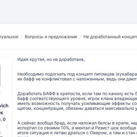
туальное
Вопросы и предложения
Не доработанный концеп
Идея крутая, но не доработана,
Необходимо подогнать под концепт питомцев (кукабара
их бафф не конфликтовал с наложенным, ведь они дают
Доработать БАФФ в крепости, если там по канону есть 
бафф соответствующего уровня, игрок клана владеющи
иметь возможность получать усиливающие эффекты соо
vich
щитом, концентрация, обязаны даваться максимально у
PK
м. 0
А сейчас вообще бред, если наложил белсы в крепе, на
испортил со своими 10%, а ментал и Резист шок вообще
й
итоге ситуация я летаю драться с Овером, а там и стан