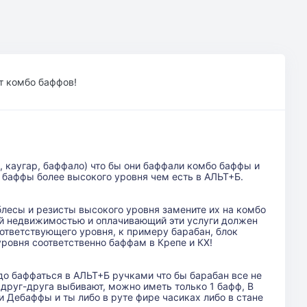
т комбо баффов!
, каугар, баффало) что бы они баффали комбо баффы и
 баффы более высокого уровня чем есть в АЛЬТ+Б.
блесы и резисты высокого уровня замените их на комбо
й недвижимостью и оплачивающий эти услуги должен
тветствующего уровня, к примеру барабан, блок
ровня соответственно баффам в Крепе и КХ!
до баффаться в АЛЬТ+Б ручками что бы барабан все не
 друг-друга выбивают, можно иметь только 1 бафф, В
 и Дебаффы и ты либо в руте фире часиках либо в стане