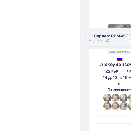
Сервер: REMAST
High Five x3
Пользователь
AlexeyBoriso
22
7
PvP
14 д. 12 ч. 16 
с.
0
Сообщени