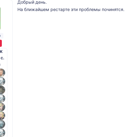
Добрый день.
На ближайшем рестарте эти проблемы починятся.
р
K
 с.
й