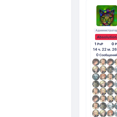
Администрато
Absolution
1
0
PvP
P
14 ч. 22 м. 26
0
Сообщени