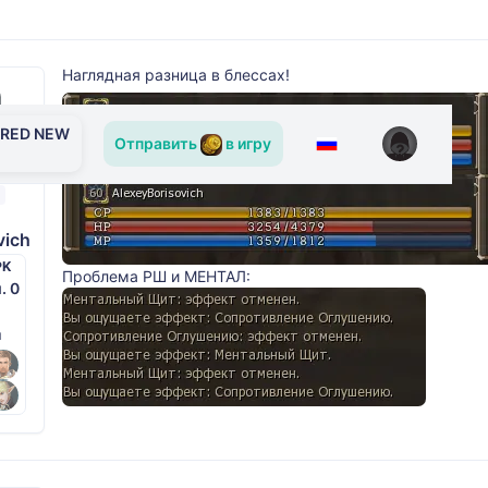
Наглядная разница в блессах!
ERED NEW
Отправить
в игру
vich
PK
Проблема РШ и МЕНТАЛ:
м. 0
й