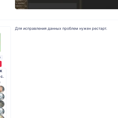
Для исправления данных проблем нужен рестарт.
р
K
 с.
й