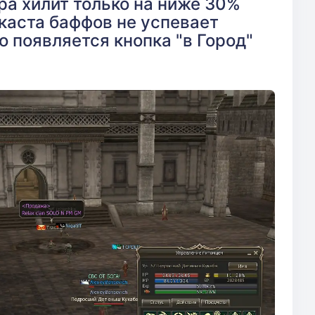
ра хилит только на ниже 30%
каста баффов не успевает
о появляется кнопка "в Город"