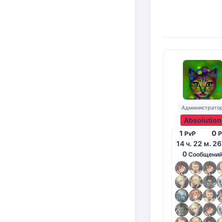
Администрато
Absolution
1
0
PvP
P
14 ч. 22 м. 26
0
Сообщени