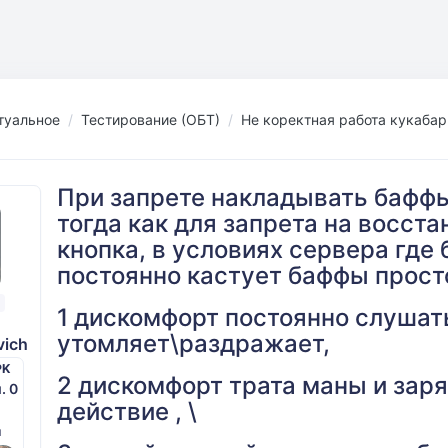
туальное
Тестирование (ОБТ)
Не коректная работа кукаба
При запрете накладывать баффы
тогда как для запрета на восст
кнопка, в условиях сервера гд
постоянно кастует баффы просто 
1 дискомфорт постоянно слушать
утомляет\раздражает,
vich
PK
2 дискомфорт трата маны и зар
м. 0
действие , \
й