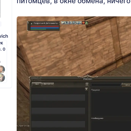
питомцев, в окне обмена, ничег
vich
PK
м. 0
й