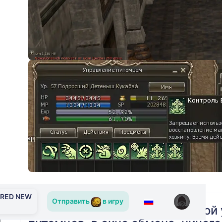
ERED NEW
Отправить
в игру
Так же жду решения с починкой