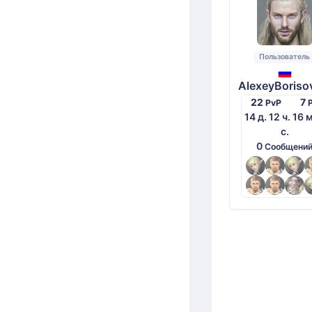
Пользователь
AlexeyBoriso
22
7
PvP
14 д. 12 ч. 16 
с.
0
Сообщени