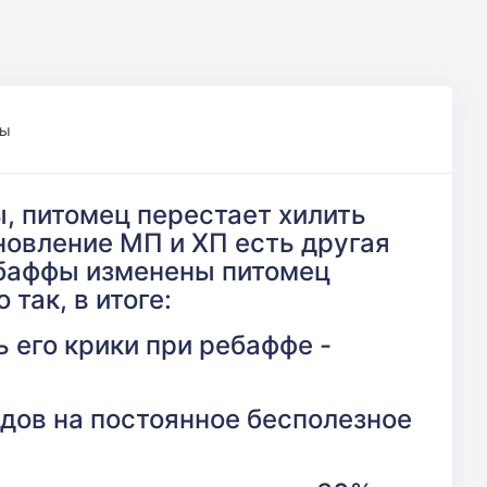
ры
, питомец перестает хилить
ановление МП и ХП есть другая
е баффы изменены питомец
так, в итоге:
 его крики при ребаффе -
ядов на постоянное бесполезное