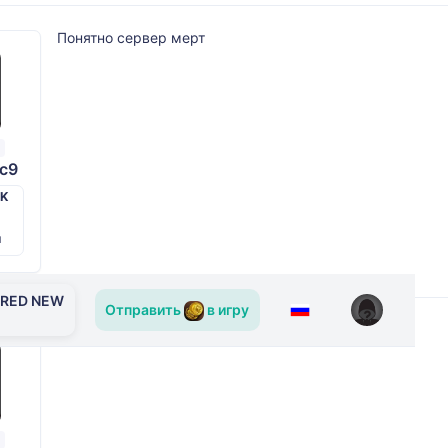
Понятно сервер мерт
c9
PK
й
ERED NEW
Отправить
в игру
:D