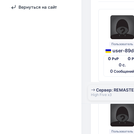
Вернуться на сайт
Пользователь
user-89d
0
0
PvP
0 с.
0
Сообщени
Сервер: REMAST
High Five x3
Пользователь