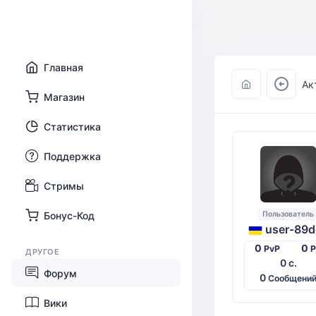
Главная
Ак
Магазин
Статистика
Поддержка
Стримы
Пользователь
Бонус-Код
user-89d
0
0
PvP
ДРУГОЕ
0 с.
Форум
0
Сообщени
Вики