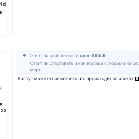
4d
PK
й
Ответ на сообщение от
user-89dc9
:
Стоит ли стартовать и как вообще с людьми на сер
мерт...
Вот тут можете посмотреть что происходит на эпиках
h
р
PK
. 22
й