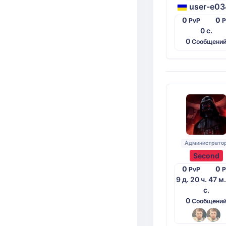
user-e03
0
0
PvP
0 с.
0
Сообщени
Администрато
Second
0
0
PvP
9 д. 20 ч. 47 м
с.
0
Сообщени