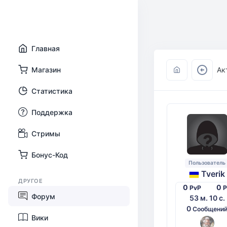
Главная
Магазин
Ак
Статистика
Поддержка
Стримы
Бонус-Код
Пользователь
Tverik
ДРУГОЕ
0
0
PvP
Форум
53 м. 10 с.
0
Сообщени
Вики