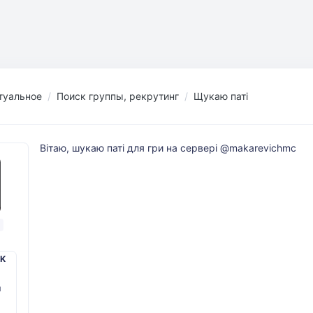
туальное
Поиск группы, рекрутинг
Щукаю паті
Вітаю, шукаю паті для гри на сервері @makarevichmc
PK
й