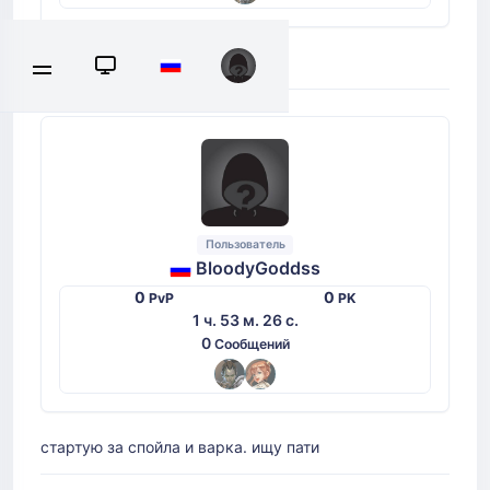
стартую за дестра. Ищу пати
Пользователь
BloodyGoddss
0
0
PvP
PK
1 ч. 53 м. 26 с.
0
Сообщений
стартую за спойла и варка. ищу пати