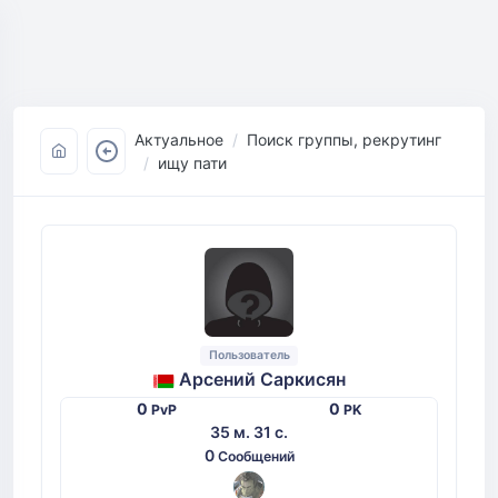
Актуальное
Поиск группы, рекрутинг
ищу пати
Пользователь
Арсений Саркисян
0
0
PvP
PK
35 м. 31 с.
0
Сообщений