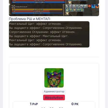
Проблема РШ и МЕНТАЛ:
Администратор
Absolution
1
0
PvP
PK