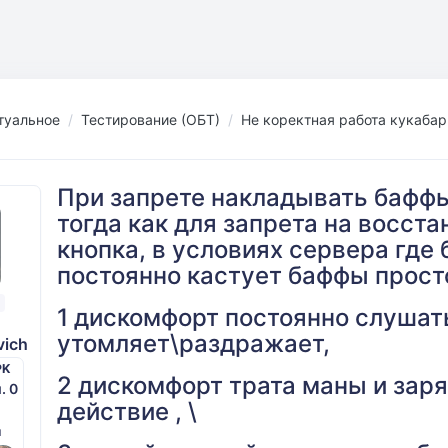
туальное
Тестирование (ОБТ)
Не коректная работа кукаба
При запрете накладывать баффы
тогда как для запрета на восст
кнопка, в условиях сервера гд
постоянно кастует баффы просто 
1 дискомфорт постоянно слушать
утомляет\раздражает,
vich
PK
2 дискомфорт трата маны и зар
м. 0
действие , \
й