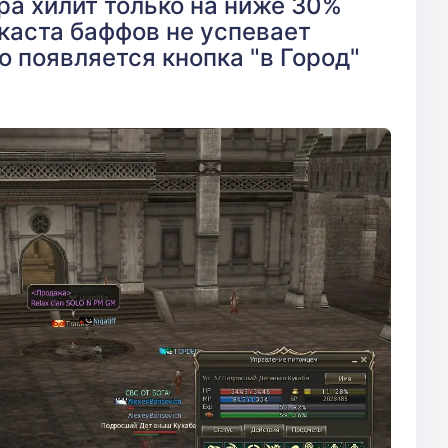
ра хилит только на ниже 30%
каста баффов не успевает
о появляется кнопка "в Город"