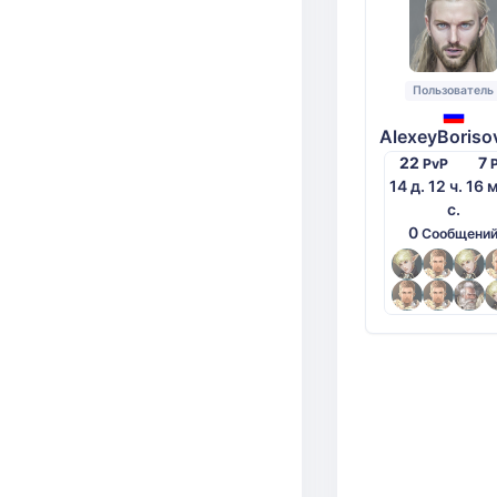
Пользователь
AlexeyBoriso
22
7
PvP
14 д. 12 ч. 16 
с.
0
Сообщени