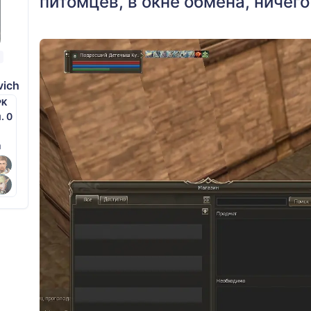
питомцев, в окне обмена, ничег
vich
PK
м. 0
й