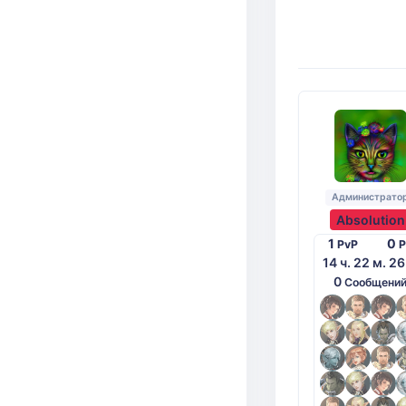
Администрато
Absolution
1
0
PvP
P
14 ч. 22 м. 26
0
Сообщени