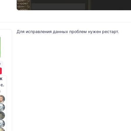
Для исправления данных проблем нужен рестарт.
р
K
 с.
й