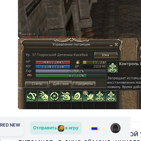
ERED NEW
Отправить
в игру
Так же жду решения с починкой