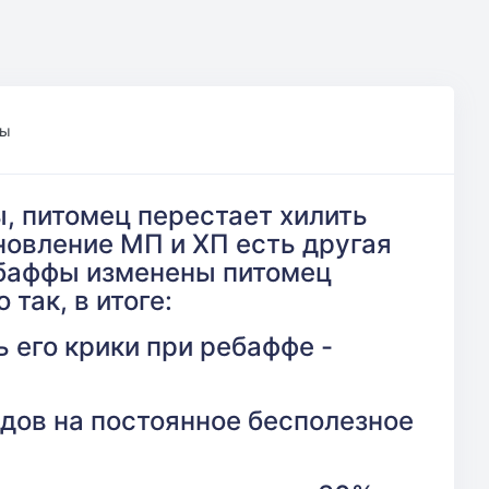
ры
, питомец перестает хилить
ановление МП и ХП есть другая
е баффы изменены питомец
так, в итоге:
 его крики при ребаффе -
ядов на постоянное бесполезное