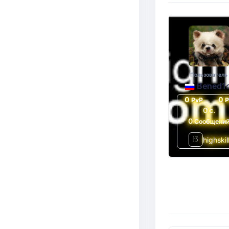
Пользователь
Bened1c
0
0
PvP
0 с.
0
Сообщени
highskil