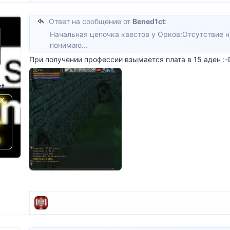
Ответ на сообщение от
Bened1ct
:
Начальная цепочка квестов у Орков:Отсутствие 
понимаю...
При получении профессии взымается плата в 15 аден :-
t
PK
й
l