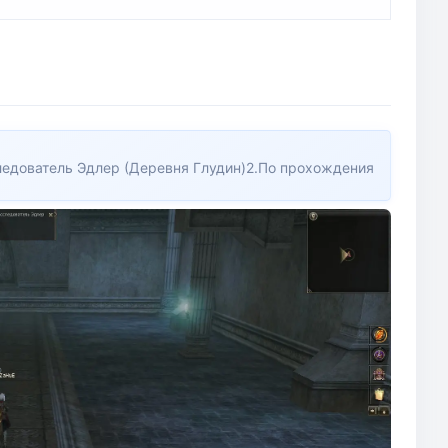
сследователь Эдлер (Деревня Глудин)2.По прохождения