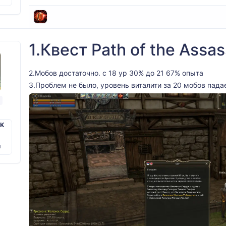
1.Квест Path of the Assa
2.Мобов достаточно. с 18 ур 30% до 21 67% опыта
3.Проблем не было, уровень виталити за 20 мобов пада
PK
й