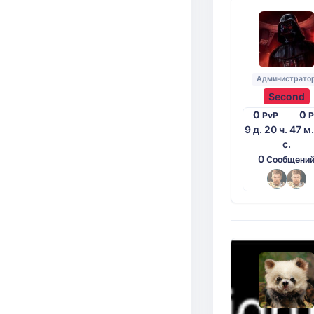
Администрато
Second
0
0
PvP
9 д. 20 ч. 47 м
с.
0
Сообщени