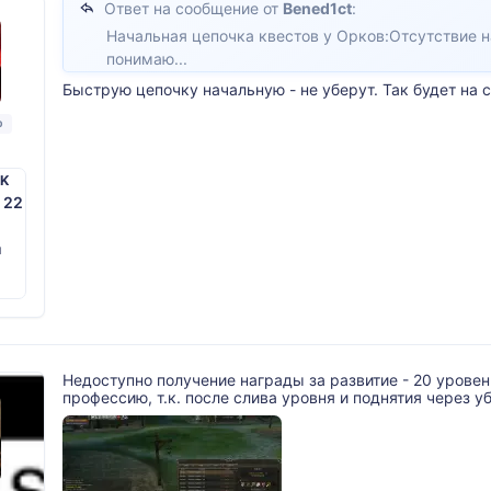
Ответ на сообщение от
Bened1ct
:
Начальная цепочка квестов у Орков:Отсутствие 
понимаю...
Быструю цепочку начальную - не уберут. Так будет на с
р
PK
. 22
й
Недоступно получение награды за развитие - 20 уровен
профессию, т.к. после слива уровня и поднятия через у