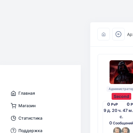
Ар
Администрато
Главная
Second
0
0
PvP
Магазин
9 д. 20 ч. 47 м
с.
Статистика
0
Сообщени
Поддержка