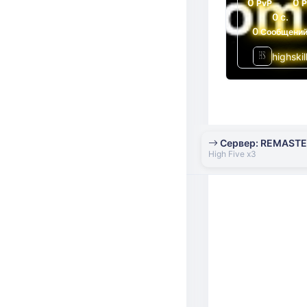
0
0
PvP
0 с.
0
Сообщени
highskil
Сервер: REMAST
High Five x3