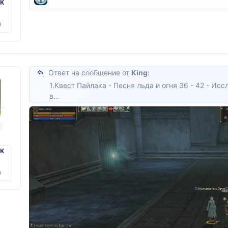
PK
й
Ответ на сообщение от
King
:
1.Квест Пайлака - Песня льда и огня 36 - 42 - И
в...
PK
й