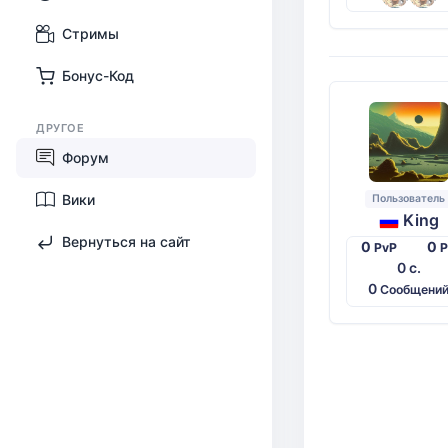
Стримы
Бонус-Код
ДРУГОЕ
Форум
Вики
Пользователь
King
Вернуться на сайт
0
0
PvP
0 с.
0
Сообщени