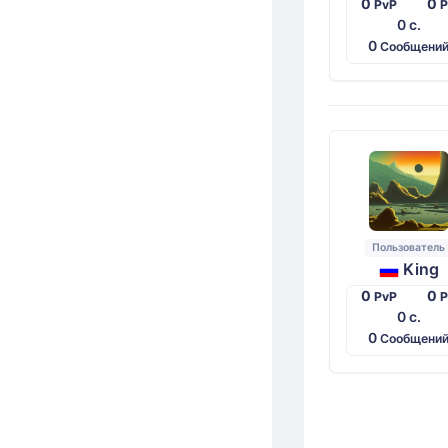
0
0
PvP
0 с.
0
Сообщени
Пользователь
King
0
0
PvP
0 с.
0
Сообщени