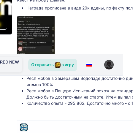
PK
Награда прописана в виде 20к адены, по факту пол
й
l
ERED NEW
Отправить
в игру
Респ мобов в Замерзшем Водопаде достаточно дин
итемов 100%
Респ мобов в Пещере Испытаний похож на стандарт
Должно быть достаточным на старте. Итем выпал с
Количество опыта - 295,862. Достаточно много - с 