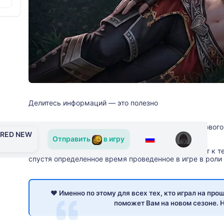
Делитесь информаций — это полезно
Один из важнейших ресурсов каждого открытия нового и
ERED NEW
Отправить
в игру
Именно она может направить взор команды проект к т
спустя определенное время проведенное в игре в роли 
❤️ Именно по этому для всех тех, кто играл на п
поможет Вам на новом сезоне. 