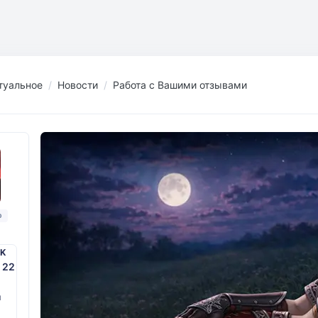
туальное
Новости
Работа с Вашими отзывами
р
PK
. 22
й