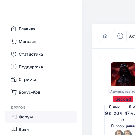
Главная
Ак
Магазин
Статистика
Поддержка
Стримы
Администрато
Бонус-Код
Second
0
0
PvP
ДРУГОЕ
9 д. 20 ч. 47 м
Форум
с.
0
Сообщени
Вики