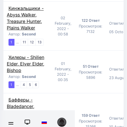
Кинжальщики -
Abyss Walker,
02
122 Ответ
Treasure Hunter,
Ответил:
February,
Просмотров:
Plains Walker
2022 -
7132
05 Octobe
Автор:
Second
00:58
1
...
11
12
13
Хилеры - Shilien
Elder, Elver Elder,
01
51 Ответ
February,
Ответил:
Bishop
Просмотров:
2022 -
Автор:
Second
5896
23 August
00:35
1
...
4
5
6
Бафферы -
Bladedancer,
Sword Singer,
01
159 Ответ
February,
Ответил:
Overlord,
Просмотров:
2022 -
Warcryer, Prophet
15166
10 August