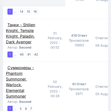
00:34
Автор:
Second
1
...
14
15
16
Танки - Shilien
Knight, Temple
01
419 Ответ
Knight, Paladin,
Ответил:
February,
Просмотров:
Dark Avenger
2022 -
15693
06 August
Автор:
Second
00:52
1
...
40
41
42
Суммонеры -
Phantom
Summoner,
02
61 Ответ
Warlock,
Ответил:
February,
Просмотров:
Elemental
2022 -
5971
05 August
Summoner
00:28
Автор:
Second
1
...
5
6
7