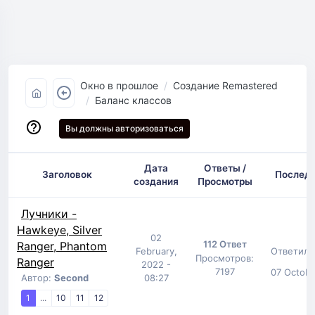
Окно в прошлое
Создание Remastered
Баланс классов
Вы должны авторизоваться
Дата
Ответы /
Заголовок
Послед
создания
Просмотры
Лучники -
Hawkeye, Silver
02
112 Ответ
Ranger, Phantom
Ответил:
February,
Просмотров:
Ranger
2022 -
7197
07 Octobe
Автор:
Second
08:27
1
...
10
11
12