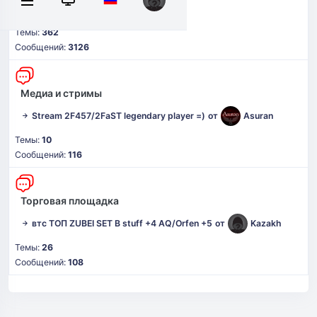
маг кп
от
Андрей Абрамович
Темы:
362
Сообщений:
3126
Медиа и стримы
Stream 2F457/2FaST legendary player =)
от
Asuran
Темы:
10
Сообщений:
116
Торговая площадка
втс ТОП ZUBEI SET B stuff +4 AQ/Orfen +5
от
Kazakh
Темы:
26
Сообщений:
108