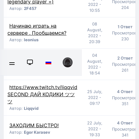
legendary player =)
Просмотров:
2022 -
204
Автор:
2F457
10:55
08
Начинаю играть на
1 Ответ
August,
сервере . Пообщаемся?
Просмотров:
2022 -
230
Автор:
leonius
20:39
04
2 Ответ
Старт за ШК
August,
Просмотров:
2022 -
Автор:
xFatTony
261
18:54
https://www.twitch.tv/liqqvid
25 July,
4 Ответ
SECOND ДАЙ КОДИКИ ツツ
2022 -
Просмотров:
ツ
09:17
351
Автор:
Liqqvid
22 July,
4 Ответ
ЗАХОДИМ БЫСТРО!
2022 -
Просмотров:
Автор:
Egor Karasev
19:33
341