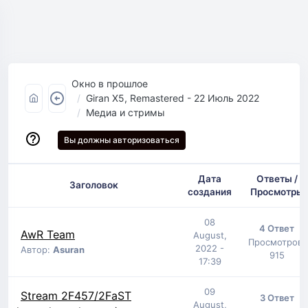
Окно в прошлое
Giran X5, Remastered - 22 Июль 2022
Медиа и стримы
Вы должны авторизоваться
Дата
Ответы /
Заголовок
создания
Просмотры
08
4 Ответ
AwR Team
August,
Просмотров:
2022 -
Автор:
Asuran
915
17:39
09
Stream 2F457/2FaST
3 Ответ
August,