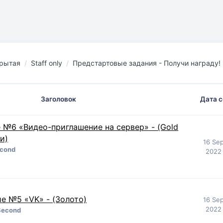
рытая
Staff only
Предстартовые задания - Получи награду!
Заголовок
Дата 
 №6 «Видео-приглашение на сервер» - (Gold
и)
16 Se
cond
2022 
е №5 «VK» - (Золото)
16 Se
2022 
Second