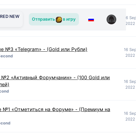
ERED NEW
е №4«Discord» - (Коробка с предметами)
16 Se
Отправить
в игру
2022 
Second
е №3 «Telegram» - (Gold или Рубли)
16 Se
2022 
Second
 №2 «Активный Форумчанин» - (100 Gold или
16 Se
лей)
2022 
cond
е №1 «Отметиться на Форуме» - (Премиум на
16 Se
2022 
econd