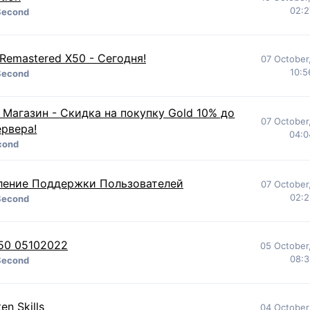
02:2
Second
Remastered X50 - Сегодня!
07 October
10:5
Second
 Магазин - Скидка на покупку Gold 10% до
07 October
ервера!
04:0
cond
ление Поддержки Пользователей
07 October
02:2
Second
50 05102022
05 October
08:3
Second
en Skills
04 October