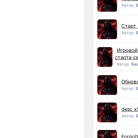
Автор:
Старт 
Автор:
Игровой
старта с
Автор:
Se
Обнов
Автор:
desc x
Автор:
Forgott