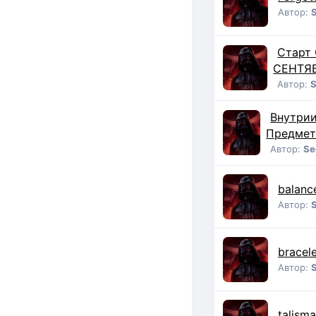
Автор:
Старт 
СЕНТЯ
Автор:
Внутрии
Предмет
Автор:
Se
balanc
Автор:
bracel
Автор:
talism