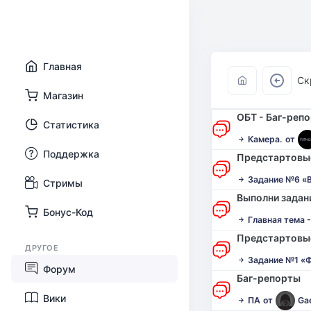
Главная
Ск
Магазин
ОБТ - Баг-реп
Статистика
Камера.
от
Поддержка
Предстартовые
Задание №6 «В
Стримы
Выполни задани
Бонус-Код
Главная тема -
Предстартовые
ДРУГОЕ
Задание №1 «Ф
Форум
Баг-репорты
Вики
ПА
от
Ga