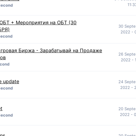
11:3
Second
ОБТ + Мероприятия на ОБТ (30
30 Septe
БРЯ)
2022 - 
Second
гровая Биржа - Зарабатывай на Продаже
26 Septe
ов
2022 - 
cond
e update
24 Septe
2022 - 
Second
et
20 Septe
2022 - 
Second
ans
20 Septe