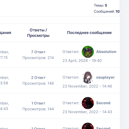
Темы:
5
Сообщений:
10
Ответы /
дания
Последнее сообщение
Просмотры
Ответил:
Absolution
mber,
7 Ответ
21:15
Просмотров: 214
23 April, 2026 - 19:40
Ответил:
osuplayer
mber,
2 Ответ
13:58
Просмотров: 146
23 November, 2022 - 14:46
Ответил:
Second
mber,
1 Ответ
14:43
Просмотров: 144
23 November, 2022 - 14:43
Ответил:
Second
mber,
1 Ответ