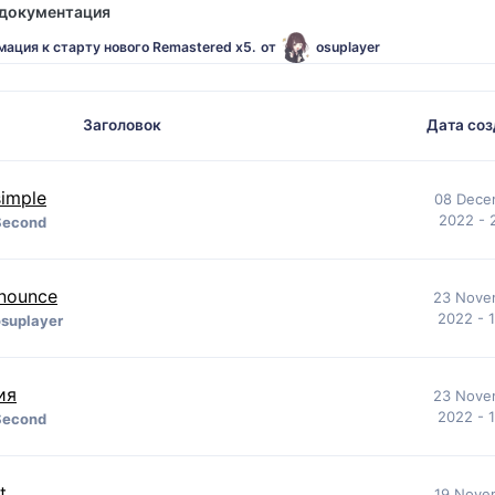
 документация
ация к старту нового Remastered x5.
от
osuplayer
Заголовок
Дата соз
simple
08 Dece
2022 - 
Second
nounce
23 Nove
2022 - 
osuplayer
ия
23 Nove
2022 - 
Second
t
19 Nove