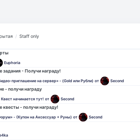
рытая
Staff only
орты
Euphoria
 задания - Получи награду!
идео-приглашение на сервер» - (Gold или Рубли)
от
Second
е - получи награду
 Квест начинается тут!
от
Second
 квесты - получи награду!
орум» - (Купон на Аксессуар + Руны)
от
Second
e4ka