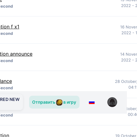
2022 - 
Second
tion f x1
16 Nove
2022 - 
Second
tion announce
14 Nove
2022 - 
Second
alance
28 October
04:1
Second
ERED NEW
Отправить
в игру
ема
28 October
00:4
Second
tion
19 October