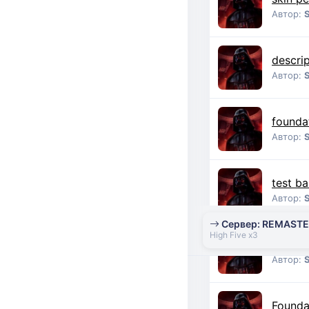
Автор:
descrip
Автор:
founda
Автор:
test b
Автор:
Сервер: REMAST
High Five x3
тест т
Автор:
Founda