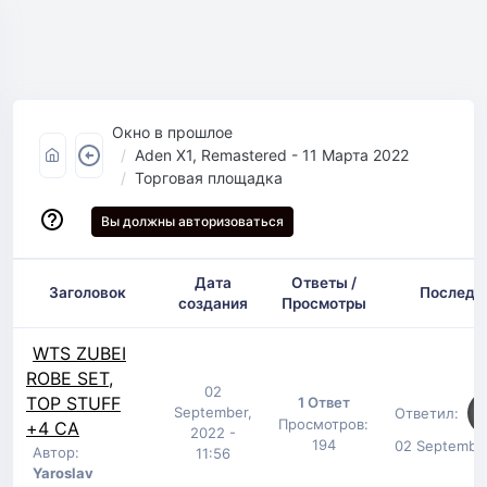
Окно в прошлое
Aden X1, Remastered - 11 Марта 2022
Торговая площадка
Вы должны авторизоваться
Дата
Ответы /
Заголовок
Последн
создания
Просмотры
WTS ZUBEI
ROBE SET,
02
TOP STUFF
1 Ответ
September,
Ответил:
Просмотров:
+4 CA
2022 -
194
02 September
Автор:
11:56
Yaroslav