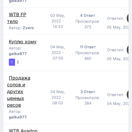
galka977
WTB FP
03 May,
4 Ответ
Ответил:
тело
2022 -
Просмотров:
14:33
373
05 May, 2022
Автор:
Zvero
Куплю хому
04 May,
11 Ответ
Автор:
Ответил:
2022 -
Просмотров:
galka977
07:59
460
05 May, 2022
1
2
Продажа
сопов и
других
04 May,
3 Ответ
Ответил:
2022 -
ценных
Просмотров:
08:03
384
04 May, 2022
ресов
Автор:
galka977
WTB Avadon