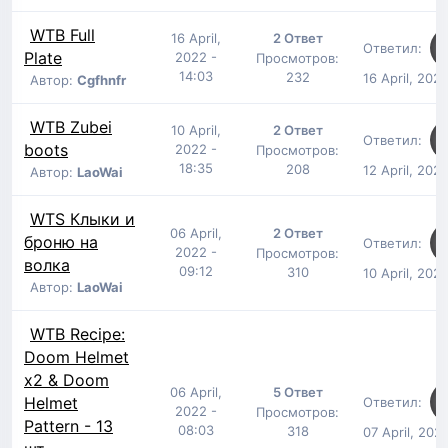
WTB Full
16 April,
2 Ответ
Ответил:
Plate
2022 -
Просмотров:
14:03
232
16 April, 202
Автор:
Cgfhnfr
WTB Zubei
10 April,
2 Ответ
Ответил:
boots
2022 -
Просмотров:
18:35
208
12 April, 202
Автор:
LaoWai
WTS Клыки и
06 April,
2 Ответ
броню на
Ответил:
2022 -
Просмотров:
волка
09:12
310
10 April, 202
Автор:
LaoWai
WTB Recipe:
Doom Helmet
x2 & Doom
06 April,
5 Ответ
Helmet
Ответил:
2022 -
Просмотров:
Pattern - 13
08:03
318
07 April, 202