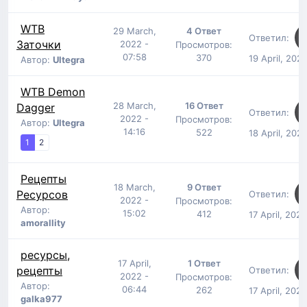
WTB
29 March,
4 Ответ
Ответил:
Заточки
2022 -
Просмотров:
07:58
370
19 April, 202
Автор:
Ultegra
WTB Demon
28 March,
16 Ответ
Dagger
Ответил:
2022 -
Просмотров:
Автор:
Ultegra
14:16
522
18 April, 202
1
2
Рецепты
18 March,
9 Ответ
Ресурсов
Ответил:
2022 -
Просмотров:
Автор:
15:02
412
17 April, 202
amorallity
ресурсы,
17 April,
1 Ответ
рецепты
Ответил:
2022 -
Просмотров:
Автор:
06:44
262
17 April, 202
galka977