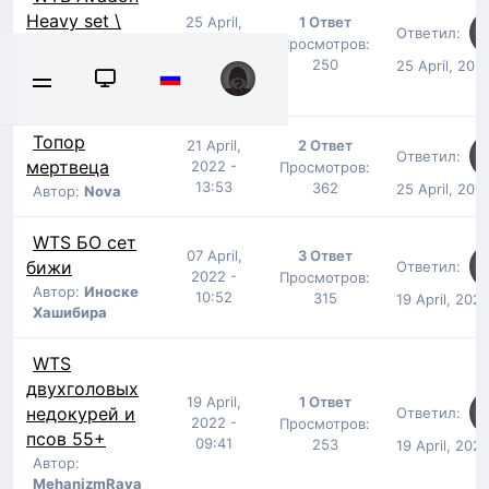
Heavy set \
25 April,
1 Ответ
Ответил:
2022 -
BW Heavy set
Просмотров:
16:43
250
25 April, 202
Автор:
MehanizmRaya
Топор
21 April,
2 Ответ
Ответил:
мертвеца
2022 -
Просмотров:
13:53
362
25 April, 202
Автор:
Nova
WTS БО сет
07 April,
3 Ответ
бижи
Ответил:
2022 -
Просмотров:
Автор:
Иноске
10:52
315
19 April, 2022
Хашибира
WTS
двухголовых
19 April,
1 Ответ
недокурей и
Ответил:
2022 -
Просмотров:
псов 55+
09:41
253
19 April, 202
Автор:
MehanizmRaya