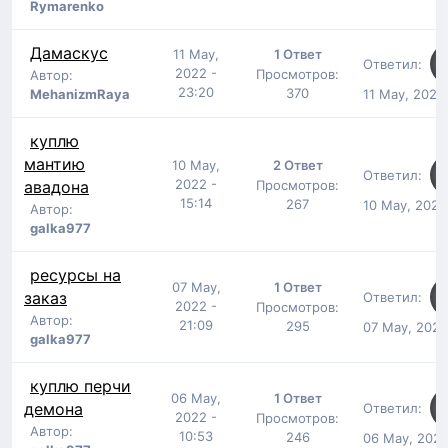
Rymarenko
Дамаскус
11 May,
1 Ответ
Ответил:
2022 -
Просмотров:
Автор:
23:20
370
MehanizmRaya
11 May, 2022
куплю
мантию
10 May,
2 Ответ
Ответил:
2022 -
авадона
Просмотров:
15:14
267
10 May, 2022
Автор:
galka977
ресурсы на
07 May,
1 Ответ
заказ
Ответил:
2022 -
Просмотров:
Автор:
21:09
295
07 May, 2022
galka977
куплю перчи
06 May,
1 Ответ
демона
Ответил:
2022 -
Просмотров:
Автор:
10:53
246
06 May, 2022