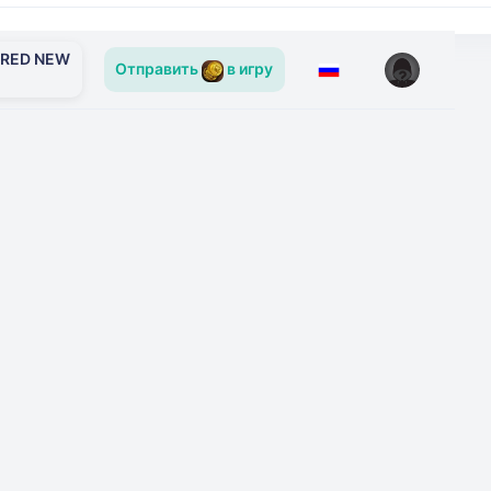
ERED NEW
Отправить
в игру