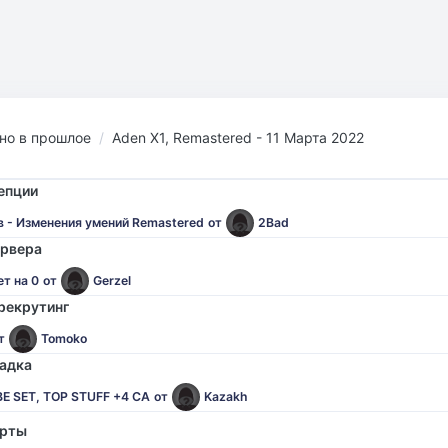
но в прошлое
Aden X1, Remastered - 11 Марта 2022
епции
в - Изменения умений Remastered
от
2Bad
ервера
т на 0
от
Gerzel
 рекрутинг
т
Tomoko
адка
E SET, TOP STUFF +4 CA
от
Kazakh
орты