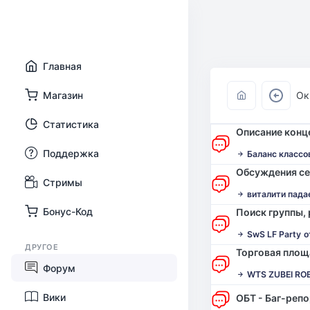
Главная
Магазин
Ок
Статистика
Описание конц
Поддержка
Баланс классо
Обсуждения с
Стримы
виталити падае
Бонус-Код
Поиск группы,
SwS LF Party
о
ДРУГОЕ
Торговая площ
Форум
WTS ZUBEI ROB
Вики
ОБТ - Баг-реп