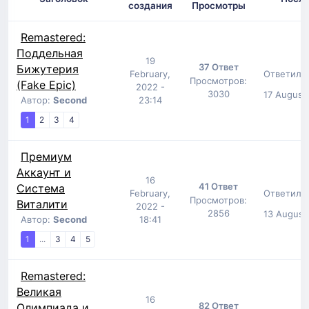
создания
Просмотры
Remastered:
Поддельная
19
37 Ответ
Бижутерия
Ответил:
February,
Просмотров:
(Fake Epic)
2022 -
3030
17 August
Автор:
Second
23:14
1
2
3
4
Премиум
Аккаунт и
16
41 Ответ
Система
Ответил:
February,
Просмотров:
Виталити
2022 -
2856
13 August
Автор:
Second
18:41
1
...
3
4
5
Remastered:
Великая
16
82 Ответ
Олимпиада и