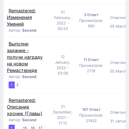
Remastered:
01
3 Ответ
Изменения
Ответил:
February,
Просмотров:
2022 -
Умений
990
05 March,
00:53
Автор:
Second
Выполни
задание -
получи награду
12
11 Ответ
January,
Ответил:
на новом
Просмотров:
2022 -
Ремастереде
2718
05 March,
03:08
Автор:
Second
1
2
Remastered:
Описание
21
167 Ответ
December,
Ответил:
хроник (Главы)
Просмотров:
2021 -
Автор:
Second
21932
31 January
11:12
1
...
15
16
17