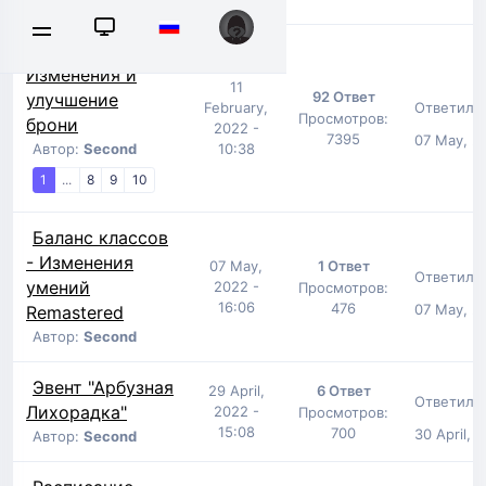
Remastered:
Изменения и
11
92 Ответ
улучшение
Ответил:
February,
Просмотров:
брони
2022 -
7395
07 May, 20
Автор:
Second
10:38
1
...
8
9
10
Баланс классов
- Изменения
07 May,
1 Ответ
Ответил:
умений
2022 -
Просмотров:
16:06
476
07 May, 2
Remastered
Автор:
Second
Эвент "Арбузная
29 April,
6 Ответ
Ответил:
Лихорадка"
2022 -
Просмотров:
15:08
700
30 April, 
Автор:
Second