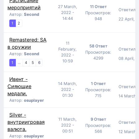
Расписание
27 March,
11 Ответ
мероприятий
Ответил:
2022 -
Просмотров:
Автор:
Second
14:44
948
22 April, 
1
2
Remastered: SA
11
58 Ответ
в оружии
Ответил:
February,
Просмотров:
Автор:
Second
2022 -
4299
08 April, 
10:59
1
...
4
5
6
Ивент -
14 March,
1 Ответ
Сияющие
Ответил:
2022 -
Просмотров:
медали.
01:30
715
14 March, 
Автор:
osuplayer
Silver -
11 March,
9 Ответ
внутриигровая
Ответил:
2022 -
Просмотров:
валюта.
00:51
566
12 March,
Автор:
osuplayer