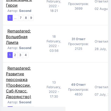
Ответил:
February,
Просмотров:
Герои
2022 -
3699
02 August,
Автор:
Second
18:21
1
...
7
8
9
Remastered:
Волшебная
18
31 Ответ
February,
Ответил:
Лампа
Просмотров:
2022 -
Автор:
Second
2125
28 July, 2
03:56
1
2
3
4
Remastered:
Развитие
персонажа
13
49 Ответ
(Профессии,
Ответил:
February,
Просмотров:
Саб-Класс,
2022 -
4830
07 July, 2
Дворянство)
17:30
Автор:
Second
1
...
3
4
5