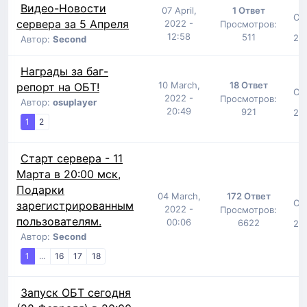
Видео-Новости
07 April,
1 Ответ
От
сервера за 5 Апреля
2022 -
Просмотров:
12:58
511
29 
Автор:
Second
Награды за баг-
10 March,
18 Ответ
репорт на ОБТ!
От
2022 -
Просмотров:
Автор:
osuplayer
20:49
921
29 
1
2
Старт сервера - 11
Марта в 20:00 мск,
Подарки
04 March,
172 Ответ
От
зарегистрированным
2022 -
Просмотров:
пользователям.
00:06
6622
29 
Автор:
Second
1
...
16
17
18
Запуск ОБТ сегодня