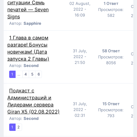
ситуации Семь
02 August,
1 Ответ
От
печатей — Seven
2022 -
Просмотров:
16:09
582
29 
Signs
Автор:
Sapphire
1 Глава в самом
разгаре! Бонусы
31 July,
58 Ответ
новичкам! (Дата
От
2022 -
Просмотров:
запуска 2 Главы)
21:50
8056
29 
Автор:
Second
1
...
4
5
6
Подкаст с
Администраций и
31 July,
15 Ответ
Лидерами сервера
От
2022 -
Просмотров:
Giran X5 (02.08.2022)
02:31
793
29 
Автор:
Second
1
2