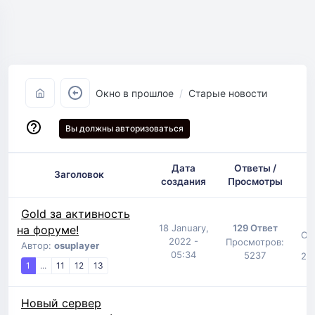
Окно в прошлое
Старые новости
Вы должны авторизоваться
Дата
Ответы /
Заголовок
создания
Просмотры
Gold за активность
18 January,
129 Ответ
на форуме!
От
2022 -
Просмотров:
Автор:
osuplayer
05:34
5237
29 
1
...
11
12
13
Новый сервер