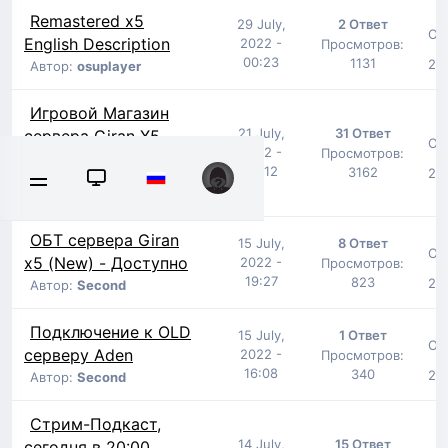
Remastered x5
29 July,
2 Ответ
От
English Description
2022 -
Просмотров:
00:23
1131
29 
Автор:
osuplayer
Игровой Магазин
21 July,
31 Ответ
сервера Giran X5
От
2022 -
Просмотров:
Автор:
Second
03:12
3162
29 
1
2
3
4
ОБТ сервера Giran
15 July,
8 Ответ
От
x5 (New) - Доступно
2022 -
Просмотров:
19:27
823
29 
Автор:
Second
Подключение к OLD
15 July,
1 Ответ
От
серверу Aden
2022 -
Просмотров:
16:08
340
29 
Автор:
Second
Стрим-Подкаст,
14 July,
15 Ответ
сегодня в 20:00