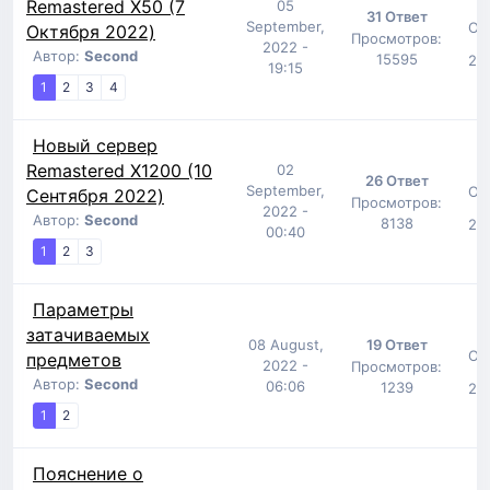
Remastered X50 (7
05
31 Ответ
September,
От
Октября 2022)
Просмотров:
2022 -
Автор:
Second
15595
29 
19:15
1
2
3
4
Новый сервер
Remastered X1200 (10
02
26 Ответ
September,
От
Сентября 2022)
Просмотров:
2022 -
Автор:
Second
8138
29 
00:40
1
2
3
Параметры
затачиваемых
08 August,
19 Ответ
От
предметов
2022 -
Просмотров:
Автор:
Second
06:06
1239
29 
1
2
Пояснение о