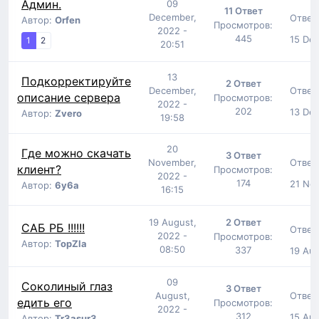
Админ.
09
11 Ответ
December,
Ответ
Автор:
Orfen
Просмотров:
2022 -
445
15 Dec
1
2
20:51
13
Подкорректируйте
2 Ответ
Ответ
December,
описание сервера
Просмотров:
2022 -
202
13 Dec
Автор:
Zvero
19:58
20
Где можно скачать
3 Ответ
Ответ
November,
клиент?
Просмотров:
2022 -
174
21 No
Автор:
6y6a
16:15
19 August,
2 Ответ
САБ РБ !!!!!!
Ответ
2022 -
Просмотров:
Автор:
TopZla
08:50
337
19 Aug
09
Соколиный глаз
3 Ответ
Ответ
August,
едить его
Просмотров:
2022 -
312
15 Aug
Автор:
Tr3asur3