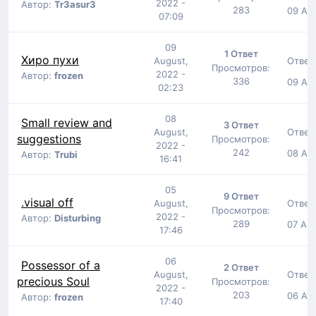
2022 -
Автор:
Tr3asur3
283
09 Aug
07:09
09
1 Ответ
Хиро пухи
Ответ
August,
Просмотров:
2022 -
Автор:
frozen
336
09 Aug
02:23
08
Small review and
3 Ответ
Ответ
August,
suggestions
Просмотров:
2022 -
242
08 Aug
Автор:
Trubi
16:41
05
9 Ответ
.visual off
Ответ
August,
Просмотров:
2022 -
Автор:
Disturbing
289
07 Aug
17:46
06
Possessor of a
2 Ответ
Ответ
August,
precious Soul
Просмотров:
2022 -
203
06 Aug
Автор:
frozen
17:40