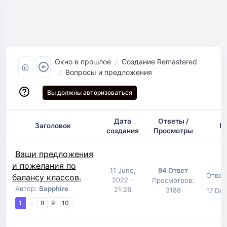
Окно в прошлое
Создание Remastered
Вопросы и предложения
Вы должны авторизоваться
Дата
Ответы /
Заголовок
П
создания
Просмотры
Ваши предложения
и пожелания по
11 June,
94 Ответ
Ответ
балансу классов.
2022 -
Просмотров:
Автор:
Sapphire
21:28
3188
17 Dec
1
...
8
9
10