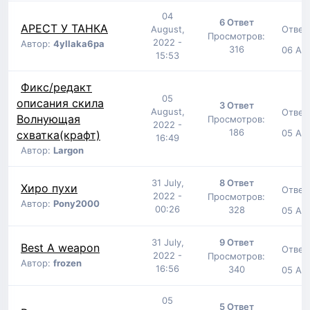
04
6 Ответ
АРЕСТ У ТАНКА
Ответ
August,
Просмотров:
2022 -
Автор:
4yllaka6pa
316
06 Aug
15:53
Фикс/редакт
05
описания скила
3 Ответ
August,
Ответ
Волнующая
Просмотров:
2022 -
186
05 Aug
схватка(крафт)
16:49
Автор:
Largon
31 July,
8 Ответ
Хиро пухи
Ответ
2022 -
Просмотров:
Автор:
Pony2000
00:26
328
05 Aug
31 July,
9 Ответ
Best A weapon
Ответ
2022 -
Просмотров:
Автор:
frozen
16:56
340
05 Aug
05
5 Ответ