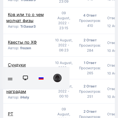
23:09
09
Ков или то о чем
4 Ответ
Ответ
August,
молчат физы
Просмотров:
2022 -
410
12 Aug
Автор:
Tr3asur3
23:15
10 August,
2 Ответ
Квесты по ХФ
Ответ
2022 -
Просмотров:
Автор:
frozen
06:23
284
10 Aug
10 August,
1 Ответ
Cундуки
Ответ
2022 -
Просмотров:
Автор:
Starling
15:05
265
10 Aug
Предложение по
10 August,
2 Ответ
Ответ
наградам
2022 -
Просмотров:
00:10
251
10 Aug
Автор:
iHoly
09
2 Ответ
РТ
Ответ
August,
Просмотров: